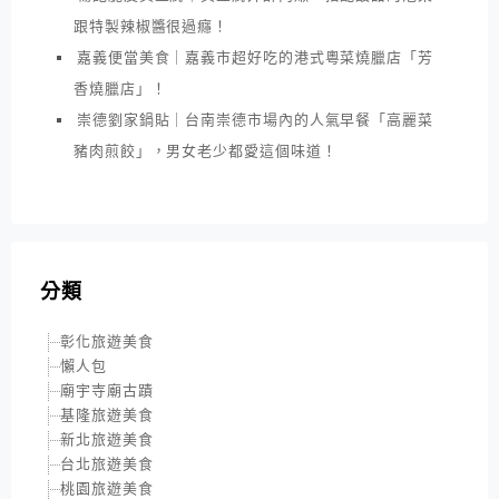
跟特製辣椒醬很過癮！
嘉義便當美食｜嘉義市超好吃的港式粵菜燒臘店「芳
香燒臘店」！
崇德劉家鍋貼｜台南崇德市場內的人氣早餐「高麗菜
豬肉煎餃」，男女老少都愛這個味道！
分類
彰化旅遊美食
懶人包
廟宇寺廟古蹟
基隆旅遊美食
新北旅遊美食
台北旅遊美食
桃園旅遊美食