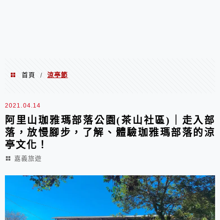
首頁
涼亭節
/
涼亭節
2021.04.14
阿里山珈雅瑪部落公園(茶山社區)｜走入部
落，放慢腳步，了解、體驗珈雅瑪部落的涼
亭文化！
嘉義旅遊