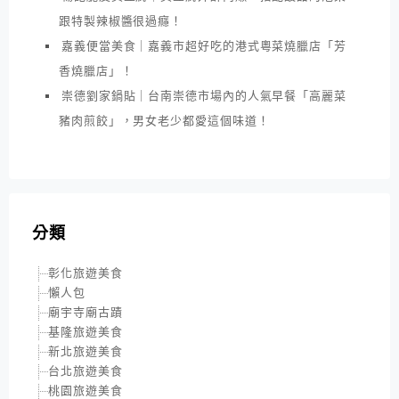
跟特製辣椒醬很過癮！
嘉義便當美食｜嘉義市超好吃的港式粵菜燒臘店「芳
香燒臘店」！
崇德劉家鍋貼｜台南崇德市場內的人氣早餐「高麗菜
豬肉煎餃」，男女老少都愛這個味道！
分類
彰化旅遊美食
懶人包
廟宇寺廟古蹟
基隆旅遊美食
新北旅遊美食
台北旅遊美食
桃園旅遊美食