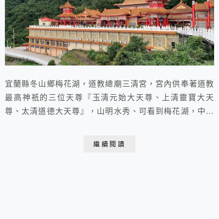
宜蘭縣冬山鄉梅花湖，道教總廟三清宮，宮內供奉著道教
最高神祇的三位天尊『玉清元始大天尊、上清靈寶大天
尊、太清道德大天尊』，山明水秀、可看到梅花湖，中國
古典建築的三清宮，莊嚴巍峨聳立著，非常壯觀，信徒及
遊客眾多
繼續閱讀