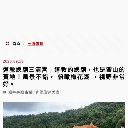
首頁
三清道祖
/
三清道祖
2020.09.13
道教總廟三清宮｜道教的總廟，也是靈山的
寶地！風景不錯， 俯瞰梅花湖 ，視野非常
好。
,
廟宇寺廟古蹟
宜蘭旅遊美食