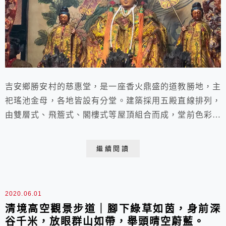
吉安鄉勝安村的慈惠堂，是一座香火鼎盛的道教勝地，主
祀瑤池金母，各地皆設有分堂。建築採用五殿直線排列，
由雙層式、飛簷式、閣樓式等屋頂組合而成，堂前色彩古
樸的巨大牌樓，更顯幽靜。
繼續閱讀
2020.06.01
清境高空觀景步道｜腳下綠草如茵，身前深
谷千米，放眼群山如帶，舉頭晴空蔚藍。