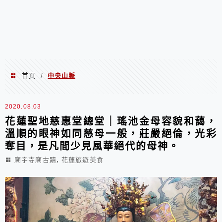
首頁
中央山脈
/
中央山脈
2020.08.03
花蓮聖地慈惠堂總堂｜瑤池金母容貌和藹，
溫順的眼神如同慈母一般，莊嚴絕倫，光彩
奪目，是凡間少見風華絕代的母神。
,
廟宇寺廟古蹟
花蓮旅遊美食