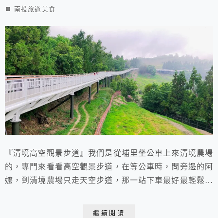
南投旅遊美食
『清境高空觀景步道』我們是從埔里坐公車上來清境農場
的，專門來看看高空觀景步道，在等公車時，問旁邊的阿
嬤，到清境農場只走天空步道，那一站下車最好最輕鬆，
阿嬤說坐到有看到綿羊的地方"青青草原"站牌下車，走下
來最輕鬆了。
繼續閱讀