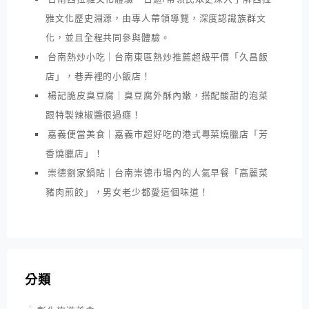
雅文化歷史淵源，由專人帶領導覽，深度認識族群文
化，並且全程共同參與體驗。
台南熱炒小吃｜台南東區熱炒推薦超級平價「久昌飯
店」，巷弄裡的小飯店！
楊記脆皮臭豆腐｜臭豆腐外酥內嫩，搭配酸甜的泡菜
跟特製辣椒醬很過癮！
嘉義便當美食｜嘉義市超好吃的港式粵菜燒臘店「芳
香燒臘店」！
崇德劉家鍋貼｜台南崇德市場內的人氣早餐「高麗菜
豬肉煎餃」，男女老少都愛這個味道！
分類