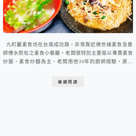
九町麗素食坊在台南成功路，非常靠近佛世緣素食及香
師傅水煎包之素食小餐廳，老闆很特別主要是以專賣素食
炒飯、素食炒麵為主，老闆用他30年的廚師經驗，原本
做葷的現在轉做素的，老闆也有自已在做素食的小菜在販
賣，在這裡為大家服務，希望大家多多支持加油 ！
繼續閱讀