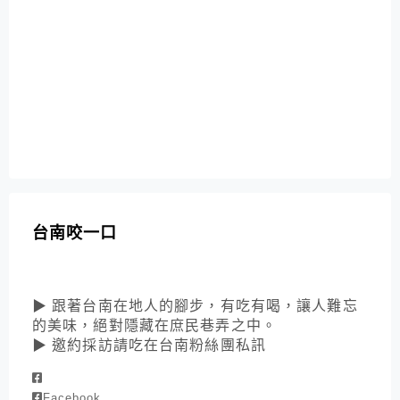
台南咬一口
▶ 跟著台南在地人的腳步，有吃有喝，讓人難忘
的美味，絕對隱藏在庶民巷弄之中。
▶ 邀約採訪請吃在台南粉絲團私訊
Facebook