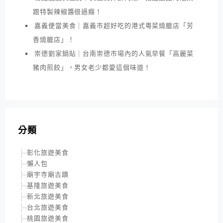
跟特製辣椒醬很過癮！
嘉義便當美食｜嘉義市超好吃的港式粵菜燒臘店「芳
香燒臘店」！
崇德劉家鍋貼｜台南崇德市場內的人氣早餐「高麗菜
豬肉煎餃」，男女老少都愛這個味道！
分類
彰化旅遊美食
懶人包
廟宇寺廟古蹟
基隆旅遊美食
新北旅遊美食
台北旅遊美食
桃園旅遊美食