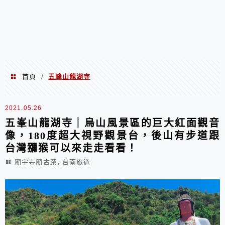
首頁
五峰山龍湖寺
/
五峰山龍湖寺
2021.05.26
五峯山龍湖寺｜烏山風景區的巨大紅面觀音
像，180度超大視野觀景台，後山有步道跟
台灣獼猴可以來走走看看！
,
廟宇寺廟古蹟
台南旅遊