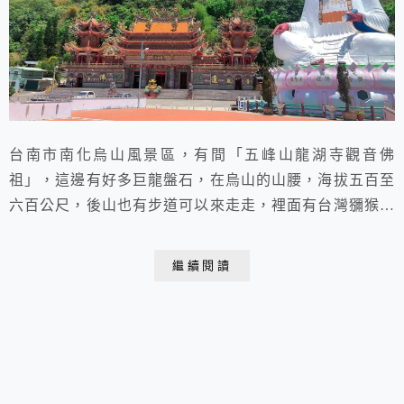
台南市南化烏山風景區，有間「五峰山龍湖寺觀音佛
祖」，這邊有好多巨龍盤石，在烏山的山腰，海拔五百至
六百公尺，後山也有步道可以來走走，裡面有台灣獼猴保
護區，這裡有一座很大的觀音佛祖造像， 180度大視野，
這邊的景觀非常棒！
繼續閱讀