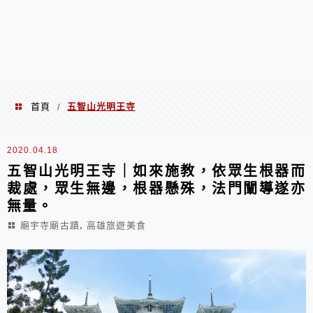
首頁
五智山光明王寺
/
五智山光明王寺
2020.04.18
五智山光明王寺｜如來施教，依眾生根器而
裁處，眾生無邊，根器懸殊，法門闡導遂亦
無量。
,
廟宇寺廟古蹟
高雄旅遊美食