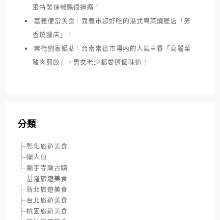
跟特製辣椒醬很過癮！
嘉義便當美食｜嘉義市超好吃的港式粵菜燒臘店「芳
香燒臘店」！
崇德劉家鍋貼｜台南崇德市場內的人氣早餐「高麗菜
豬肉煎餃」，男女老少都愛這個味道！
分類
彰化旅遊美食
懶人包
廟宇寺廟古蹟
基隆旅遊美食
新北旅遊美食
台北旅遊美食
桃園旅遊美食