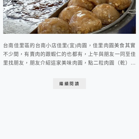
台南佳里區的台南小店佳里(宜)肉圓，佳里肉圓美食其實
不少間，有賣肉的跟蝦仁的也都有，上午與朋友一同至佳
里找朋友，朋友介紹這家美味肉圓，點二粒肉圓（乾）來
吃看看，肉圓是泡油油炸的，經炸過後外皮略脆帶Q口
感，內餡有筍丁跟香菇丁肉塊伴著微微香辛料五香香氣，
繼續閱讀
味道鮮甜香，吃在嘴裡舌尖不斷顫抖著，太美味啦！