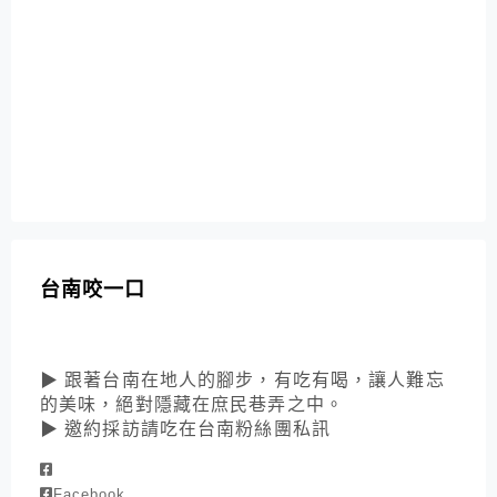
台南咬一口
▶ 跟著台南在地人的腳步，有吃有喝，讓人難忘
的美味，絕對隱藏在庶民巷弄之中。
▶ 邀約採訪請吃在台南粉絲團私訊
Facebook