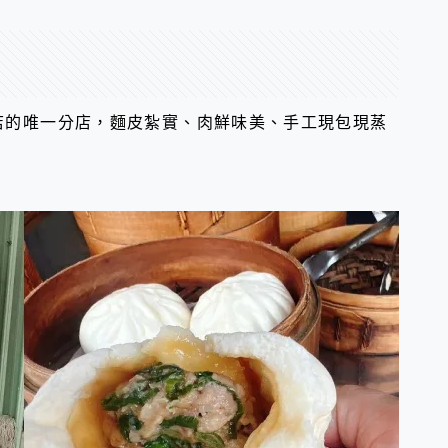
店的唯一分店，麵皮紮實、肉鮮味美、手工現包現蒸