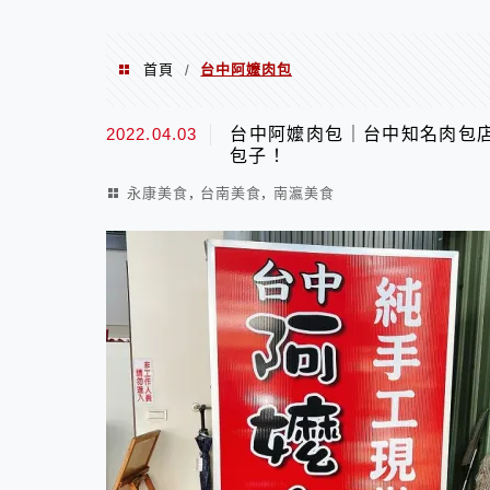
首頁
台中阿嬤肉包
/
台中阿嬤肉包
2022.04.03
台中阿嬤肉包｜台中知名肉包
包子！
,
,
永康美食
台南美食
南瀛美食