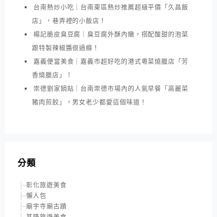
台南熱炒小吃｜台南東區熱炒推薦超級平價「久昌飯
店」，巷弄裡的小飯店！
楊記脆皮臭豆腐｜臭豆腐外酥內嫩，搭配酸甜的泡菜
跟特製辣椒醬很過癮！
嘉義便當美食｜嘉義市超好吃的港式粵菜燒臘店「芳
香燒臘店」！
崇德劉家鍋貼｜台南崇德市場內的人氣早餐「高麗菜
豬肉煎餃」，男女老少都愛這個味道！
分類
彰化旅遊美食
懶人包
廟宇寺廟古蹟
基隆旅遊美食