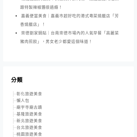
跟特製辣椒醬很過癮！
嘉義便當美食｜嘉義市超好吃的港式粵菜燒臘店「芳
香燒臘店」！
崇德劉家鍋貼｜台南崇德市場內的人氣早餐「高麗菜
豬肉煎餃」，男女老少都愛這個味道！
分類
彰化旅遊美食
懶人包
廟宇寺廟古蹟
基隆旅遊美食
新北旅遊美食
台北旅遊美食
桃園旅遊美食