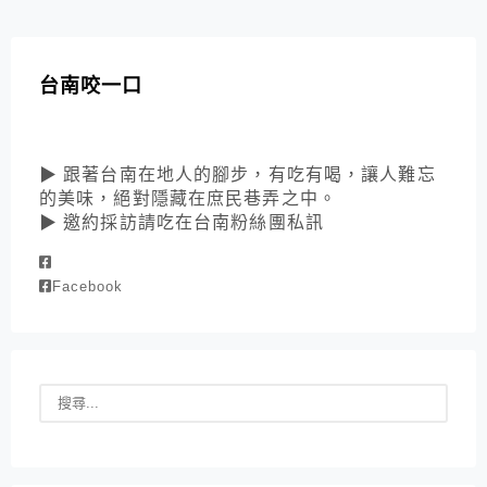
台南咬一口
▶ 跟著台南在地人的腳步，有吃有喝，讓人難忘
的美味，絕對隱藏在庶民巷弄之中。
▶ 邀約採訪請吃在台南粉絲團私訊
Facebook