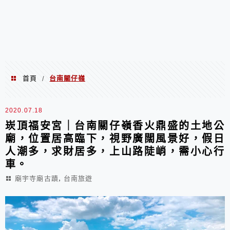
首頁
台南關仔嶺
/
台南關仔嶺
2020.07.18
崁頂福安宮｜台南關仔嶺香火鼎盛的土地公
廟，位置居高臨下，視野廣闊風景好，假日
人潮多，求財居多，上山路陡峭，需小心行
車。
,
廟宇寺廟古蹟
台南旅遊