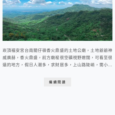
崁頂福安宮台南關仔嶺香火鼎盛的土地公廟，土地爺爺神
威廣赫，香火鼎盛，前方廟裎很空礦視野遼闊，可看至很
遠的地方，假日人潮多，求財居多，上山路陡峭，需小心
行車。
繼續閱讀