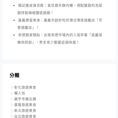
楊記脆皮臭豆腐｜臭豆腐外酥內嫩，搭配酸甜的泡菜
跟特製辣椒醬很過癮！
嘉義便當美食｜嘉義市超好吃的港式粵菜燒臘店「芳
香燒臘店」！
崇德劉家鍋貼｜台南崇德市場內的人氣早餐「高麗菜
豬肉煎餃」，男女老少都愛這個味道！
分類
彰化旅遊美食
懶人包
廟宇寺廟古蹟
基隆旅遊美食
新北旅遊美食
台北旅遊美食