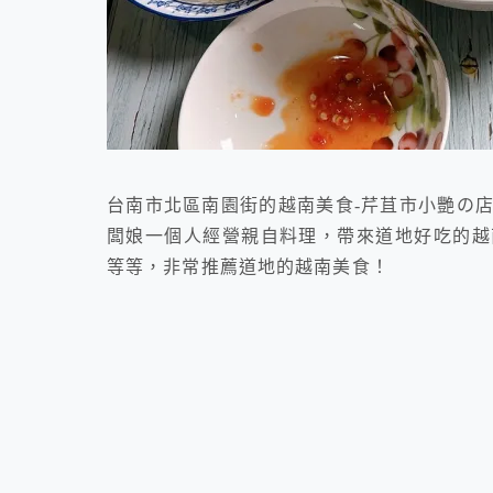
台南市北區南園街的越南美食-芹苴市小艷の
闆娘一個人經營親自料理，帶來道地好吃的越
等等，非常推薦道地的越南美食！