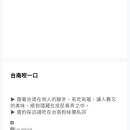
台南咬一口
▶ 跟著台南在地人的腳步，有吃有喝，讓人難忘
的美味，絕對隱藏在庶民巷弄之中。
▶ 邀約採訪請吃在台南粉絲團私訊
Facebook