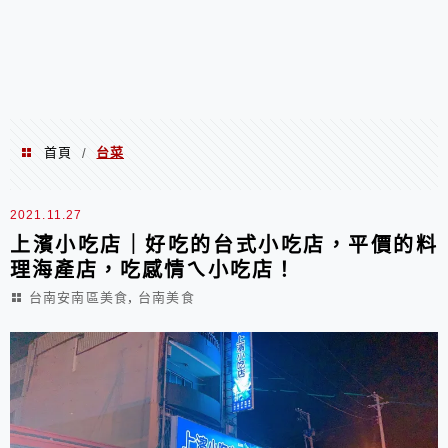
首頁
台菜
/
台菜
2021.11.27
上濱小吃店｜好吃的台式小吃店，平價的料
理海產店，吃感情ㄟ小吃店！
,
台南安南區美食
台南美食