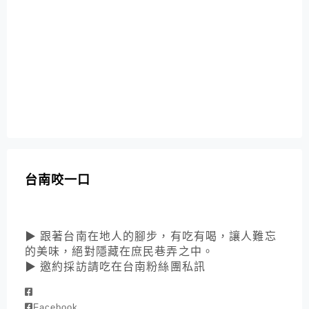
台南咬一口
▶ 跟著台南在地人的腳步，有吃有喝，讓人難忘
的美味，絕對隱藏在庶民巷弄之中。
▶ 邀約採訪請吃在台南粉絲團私訊
Facebook