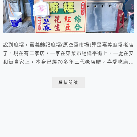
說到麻糬，嘉義錦記麻糬(原空軍市場)算是嘉義麻糬老店
了，現在有二家店，一家在東菜市場延平街上，一處在安
和街自家上，本身已經70多年三代老店囉，喜愛吃麻糬
的人不少，尤其是到了初一.十五，人潮更是熱絡，逢大
家最喜愛的土地公伯伯聖誕，更是人潮絡繹不絕，有時候
繼續閱讀
排隊還不一定有呢。