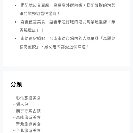
楊記脆皮臭豆腐｜臭豆腐外酥內嫩，搭配酸甜的泡菜
跟特製辣椒醬很過癮！
嘉義便當美食｜嘉義市超好吃的港式粵菜燒臘店「芳
香燒臘店」！
崇德劉家鍋貼｜台南崇德市場內的人氣早餐「高麗菜
豬肉煎餃」，男女老少都愛這個味道！
分類
彰化旅遊美食
懶人包
廟宇寺廟古蹟
基隆旅遊美食
新北旅遊美食
台北旅遊美食