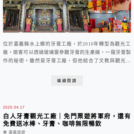
位於嘉義縣水上鄉的牙膏工廠，於2010年轉型為觀光工
廠，遊客可以透過玻璃窗參觀牙膏的生產線，一窺牙膏製
作的秘密。雖然是牙膏工廠，但他結合了文教與觀光產
業，從中國搬遷將軍府與宰相府來台，完整重現具有古老
歷史的建築，讓民眾可以一窺清朝高官的生活樣貌，並欣
繼續閱讀
賞運用古代高超工藝的純木造將軍宅第。廠區內也有許多
仿真的古物、座椅等供民眾拍照。
2020.04.17
白人牙膏觀光工廠｜免門票遊將軍府，還有
免費送冰棒、牙膏、咖啡無限暢飲
嘉義旅遊