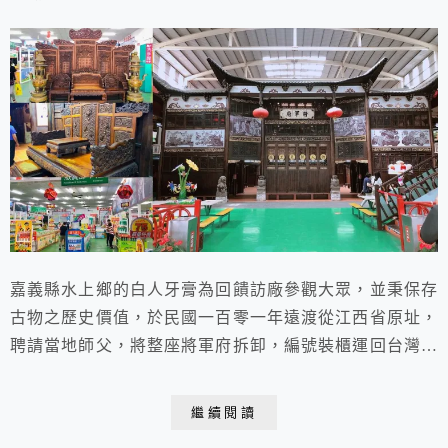
嘉義縣水上鄉的白人牙膏為回饋訪廠參觀大眾，並秉保存
古物之歷史價值，於民國一百零一年遠渡從江西省原址，
聘請當地師父，將整座將軍府拆卸，編號裝櫃運回台灣，
在本公司觀光工廠廠區，再請原批當地師父來臺灣組裝呈
現樣貌，以供國人觀賞，並維護古蹟。
繼續閱讀