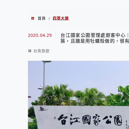
首頁
四草大道
/
四草大道
2020.04.29
台江國家公園管理處遊客中心
築，且牆是用牡蠣殼做的，很
台南旅遊