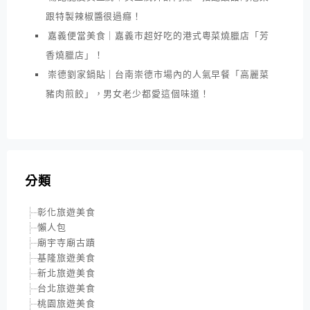
跟特製辣椒醬很過癮！
嘉義便當美食｜嘉義市超好吃的港式粵菜燒臘店「芳
香燒臘店」！
崇德劉家鍋貼｜台南崇德市場內的人氣早餐「高麗菜
豬肉煎餃」，男女老少都愛這個味道！
分類
彰化旅遊美食
懶人包
廟宇寺廟古蹟
基隆旅遊美食
新北旅遊美食
台北旅遊美食
桃園旅遊美食