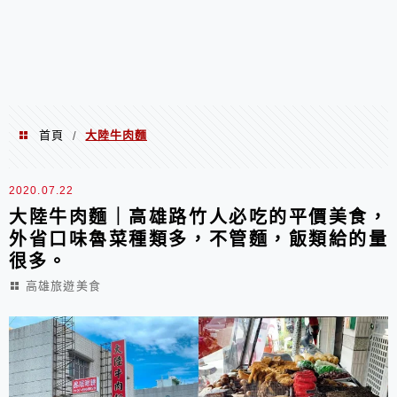
首頁
大陸牛肉麵
/
大陸牛肉麵
2020.07.22
大陸牛肉麵｜高雄路竹人必吃的平價美食，
外省口味魯菜種類多，不管麵，飯類給的量
很多。
高雄旅遊美食