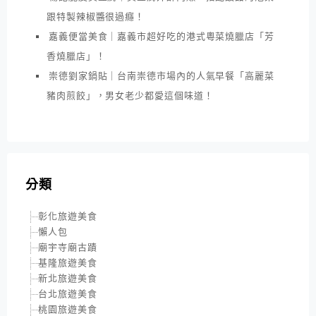
跟特製辣椒醬很過癮！
嘉義便當美食｜嘉義市超好吃的港式粵菜燒臘店「芳
香燒臘店」！
崇德劉家鍋貼｜台南崇德市場內的人氣早餐「高麗菜
豬肉煎餃」，男女老少都愛這個味道！
分類
彰化旅遊美食
懶人包
廟宇寺廟古蹟
基隆旅遊美食
新北旅遊美食
台北旅遊美食
桃園旅遊美食