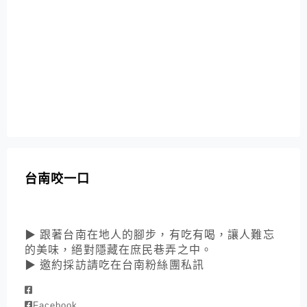
台南咬一口
▶ 跟著台南在地人的腳步，有吃有喝，讓人難忘
的美味，絕對隱藏在庶民巷弄之中。
▶ 邀約採訪請吃在台南粉絲團私訊
Facebook