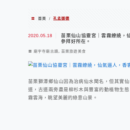
首頁
孔孟道德
/
孔孟道德
2020.05.18
苗栗仙山協靈宮｜雲霧繚繞，
參拜好所在。
,
廟宇寺廟古蹟
苗栗旅遊美食
苗栗獅潭鄉仙山因為治病仙水聞名，但其實仙
道，古道兩旁盡是柳杉木與豐富的動植物生態
霧雲海，眺望美麗的綠意山景。