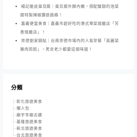
楊記脆皮臭豆腐｜臭豆腐外酥內嫩，搭配酸甜的泡菜
跟特製辣椒醬很過癮！
嘉義便當美食｜嘉義市超好吃的港式粵菜燒臘店「芳
香燒臘店」！
崇德劉家鍋貼｜台南崇德市場內的人氣早餐「高麗菜
豬肉煎餃」，男女老少都愛這個味道！
分類
彰化旅遊美食
懶人包
廟宇寺廟古蹟
基隆旅遊美食
新北旅遊美食
台北旅遊美食