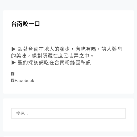
台南咬一口
▶ 跟著台南在地人的腳步，有吃有喝，讓人難忘
的美味，絕對隱藏在庶民巷弄之中。
▶ 邀約採訪請吃在台南粉絲團私訊
Facebook