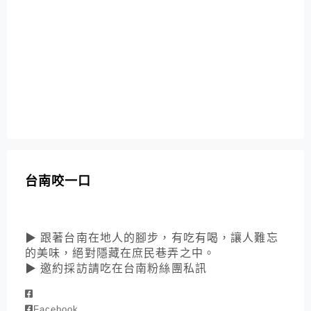
台南咬一口
▶ 跟著台南在地人的腳步，有吃有喝，讓人難忘
的美味，絕對隱藏在庶民巷弄之中。
▶ 邀約採訪請吃在台南粉絲團私訊
Facebook