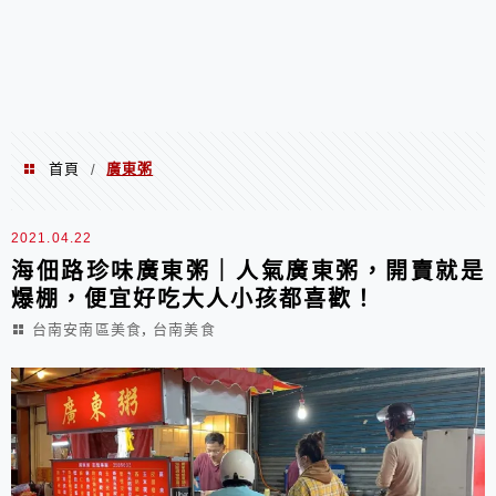
首頁
廣東粥
/
廣東粥
2021.04.22
海佃路珍味廣東粥｜人氣廣東粥，開賣就是
爆棚，便宜好吃大人小孩都喜歡！
,
台南安南區美食
台南美食