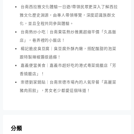
台南西拉雅文化體驗一日遊/帶領民眾更深入了解西拉
雅文化歷史淵源，由專人帶領導覽，深度認識族群文
化，並且全程共同參與體驗。
台南熱炒小吃｜台南東區熱炒推薦超級平價「久昌飯
店」，巷弄裡的小飯店！
楊記脆皮臭豆腐｜臭豆腐外酥內嫩，搭配酸甜的泡菜
跟特製辣椒醬很過癮！
嘉義便當美食｜嘉義市超好吃的港式粵菜燒臘店「芳
香燒臘店」！
崇德劉家鍋貼｜台南崇德市場內的人氣早餐「高麗菜
豬肉煎餃」，男女老少都愛這個味道！
分類