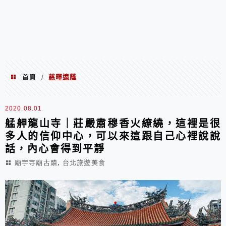
首頁
慈暉遠蔭
/
慈暉遠蔭
2020.08.01
艋舺龍山寺｜莊嚴肅穆香火繚繞，這裡是很
多人的信仰中心，可以來這跟自己心裡說說
話，內心會得到平靜
,
廟宇寺廟古蹟
台北旅遊美食