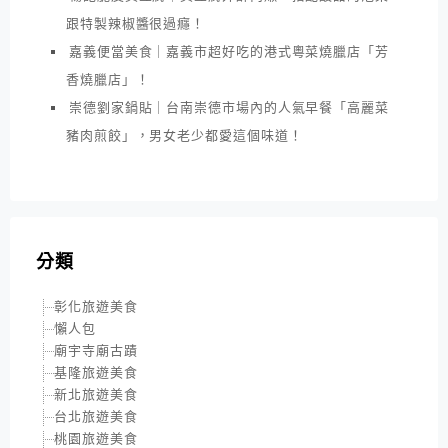
跟特製辣椒醬很過癮！
嘉義便當美食｜嘉義市超好吃的港式粵菜燒臘店「芳
香燒臘店」！
崇德劉家鍋貼｜台南崇德市場內的人氣早餐「高麗菜
豬肉煎餃」，男女老少都愛這個味道！
分類
彰化旅遊美食
懶人包
廟宇寺廟古蹟
基隆旅遊美食
新北旅遊美食
台北旅遊美食
桃園旅遊美食