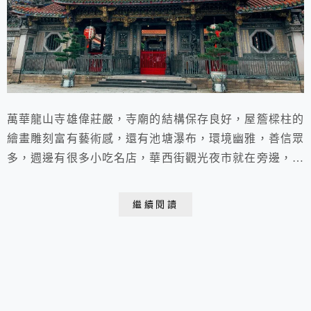
萬華龍山寺雄偉莊嚴，寺廟的結構保存良好，屋簷樑柱的
繪畫雕刻富有藝術感，還有池塘瀑布，環境幽雅，善信眾
多，週邊有很多小吃名店，華西街觀光夜市就在旁邊，來
往的人很多，值得前往體驗欣賞古蹟，享受美食都不錯。
繼續閱讀