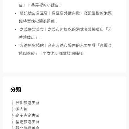
店」，巷弄裡的小飯店！
楊記脆皮臭豆腐｜臭豆腐外酥內嫩，搭配酸甜的泡菜
跟特製辣椒醬很過癮！
嘉義便當美食｜嘉義市超好吃的港式粵菜燒臘店「芳
香燒臘店」！
崇德劉家鍋貼｜台南崇德市場內的人氣早餐「高麗菜
豬肉煎餃」，男女老少都愛這個味道！
分類
彰化旅遊美食
懶人包
廟宇寺廟古蹟
基隆旅遊美食
新北旅遊美食