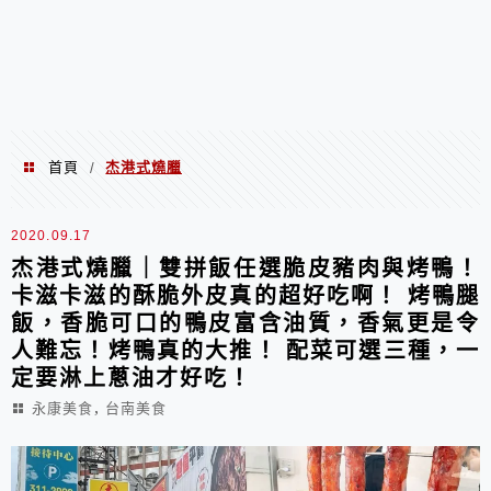
首頁
杰港式燒臘
/
杰港式燒臘
2020.09.17
杰港式燒臘｜雙拼飯任選脆皮豬肉與烤鴨！
卡滋卡滋的酥脆外皮真的超好吃啊！ 烤鴨腿
飯，香脆可口的鴨皮富含油質，香氣更是令
人難忘！烤鴨真的大推！ 配菜可選三種，一
定要淋上蔥油才好吃！
,
永康美食
台南美食