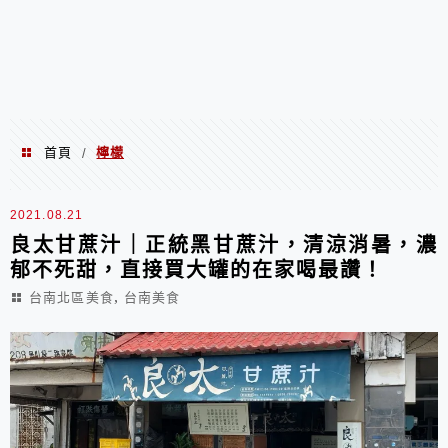
首頁
檸檬
/
檸檬
2021.08.21
良太甘蔗汁｜正統黑甘蔗汁，清涼消暑，濃
郁不死甜，直接買大罐的在家喝最讚！
,
台南北區美食
台南美食