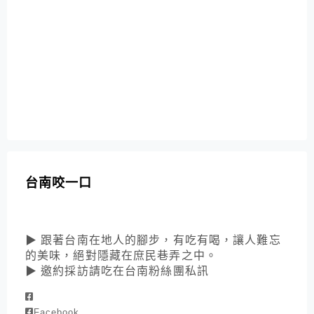
台南咬一口
▶ 跟著台南在地人的腳步，有吃有喝，讓人難忘
的美味，絕對隱藏在庶民巷弄之中。
▶ 邀約採訪請吃在台南粉絲團私訊
Facebook