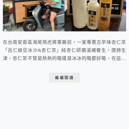
在台南安南區海尾飛虎將軍廟前，一家專賣古早味杏仁茶
「呂仁綠豆冰沙&杏仁茶」純杏仁研磨溫補養生，潤肺生
津，杏仁茶不管是熱熱的喝還是冰冰的喝都好喝，在這炎
熱的夏天裡，怎麼能少了綠豆冰沙這味透心涼ㄟ陪伴。
繼續閱讀