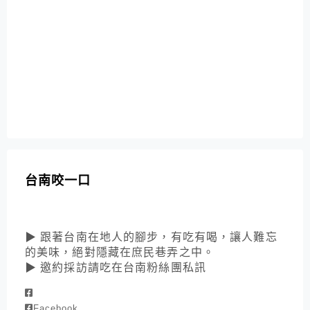
台南咬一口
▶ 跟著台南在地人的腳步，有吃有喝，讓人難忘
的美味，絕對隱藏在庶民巷弄之中。
▶ 邀約採訪請吃在台南粉絲團私訊
Facebook