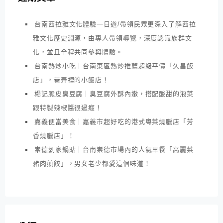
台南西拉雅文化體驗一日遊/帶領民眾更深入了解西拉
雅文化歷史淵源，由專人帶領導覽，深度認識族群文
化，並且全程共同參與體驗。
台南熱炒小吃｜台南東區熱炒推薦超級平價「久昌飯
店」，巷弄裡的小飯店！
楊記脆皮臭豆腐｜臭豆腐外酥內嫩，搭配酸甜的泡菜
跟特製辣椒醬很過癮！
嘉義便當美食｜嘉義市超好吃的港式粵菜燒臘店「芳
香燒臘店」！
崇德劉家鍋貼｜台南崇德市場內的人氣早餐「高麗菜
豬肉煎餃」，男女老少都愛這個味道！