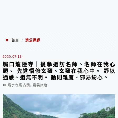
首頁
濟公禪師
/
濟公禪師
2020.07.13
觸口龍隱寺｜後學遍訪名師、名師在我心
頭。 先進悟修玄竅、玄竅在我心中。 靜以
通慧、道無不明。 動則雜魔、邪易紛心。
,
廟宇寺廟古蹟
嘉義旅遊