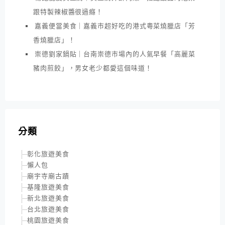
跟特製辣椒醬很過癮！
嘉義便當美食｜嘉義市超好吃的港式粵菜燒臘店「芳
香燒臘店」！
崇德劉家鍋貼｜台南崇德市場內的人氣早餐「高麗菜
豬肉煎餃」，男女老少都愛這個味道！
分類
彰化旅遊美食
懶人包
廟宇寺廟古蹟
基隆旅遊美食
新北旅遊美食
台北旅遊美食
桃園旅遊美食