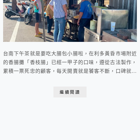
台南下午茶就是要吃大腸包小腸啦，在利多黃昏市場附近
的香腸攤「香枝腸」已經一甲子的口味，遵從古法製作，
累積一票死忠的顧客，每天開賣就是饕客不斷，口碑就是
最大的宣傳，香腸攤內外總是人群鑽動，堪稱安南區總頭
社區的「勝景」之一，從安南區利多黃昏市場旁進去不遠
繼續閱讀
就可抵達了。