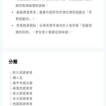
跟特製辣椒醬很過癮！
嘉義便當美食｜嘉義市超好吃的港式粵菜燒臘店「芳
香燒臘店」！
崇德劉家鍋貼｜台南崇德市場內的人氣早餐「高麗菜
豬肉煎餃」，男女老少都愛這個味道！
分類
彰化旅遊美食
懶人包
廟宇寺廟古蹟
基隆旅遊美食
新北旅遊美食
台北旅遊美食
桃園旅遊美食