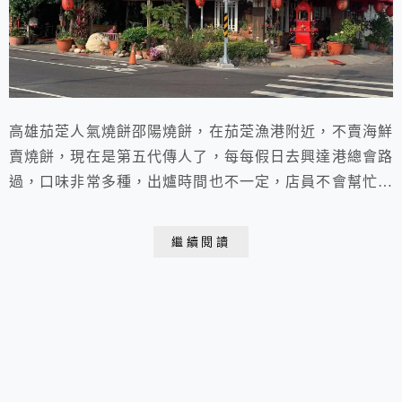
高雄茄萣人氣燒餅邵陽燒餅，在茄萣漁港附近，不賣海鮮
賣燒餅，現在是第五代傳人了，每每假日去興達港總會路
過，口味非常多種，出爐時間也不一定，店員不會幫忙在
紙袋標記口味，要自己標，黑糖口味超級讚，熱熱吃還會
爆漿，一下子就吃完了。
繼續閱讀