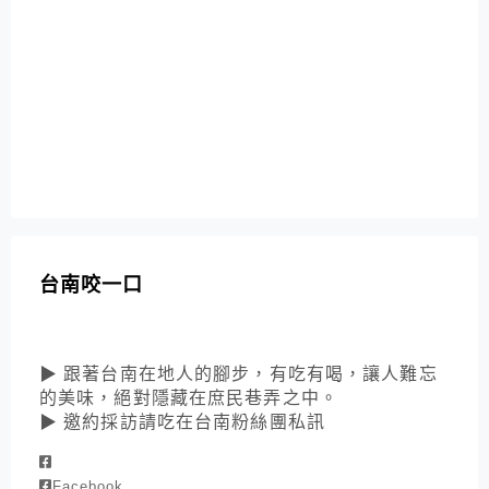
台南咬一口
▶ 跟著台南在地人的腳步，有吃有喝，讓人難忘
的美味，絕對隱藏在庶民巷弄之中。
▶ 邀約採訪請吃在台南粉絲團私訊
Facebook