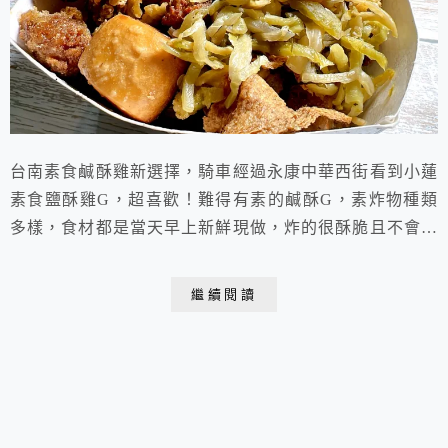
台南素食鹹酥雞新選擇，騎車經過永康中華西街看到小蓮
素食鹽酥雞G，超喜歡！難得有素的鹹酥G，素炸物種類
多樣，食材都是當天早上新鮮現做，炸的很酥脆且不會等
太久，從嘉義展店過來的小蓮素食鹽酥雞G，推薦給大家
參考。
繼續閱讀