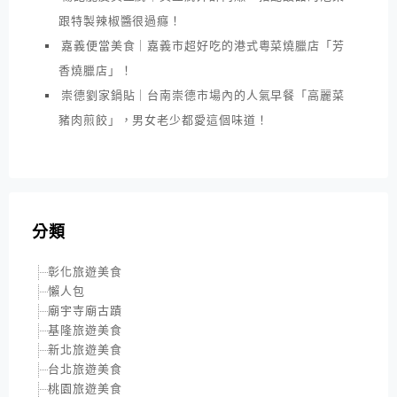
跟特製辣椒醬很過癮！
嘉義便當美食｜嘉義市超好吃的港式粵菜燒臘店「芳
香燒臘店」！
崇德劉家鍋貼｜台南崇德市場內的人氣早餐「高麗菜
豬肉煎餃」，男女老少都愛這個味道！
分類
彰化旅遊美食
懶人包
廟宇寺廟古蹟
基隆旅遊美食
新北旅遊美食
台北旅遊美食
桃園旅遊美食