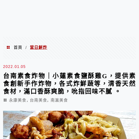
首頁
當日鮮炸
/
當日鮮炸
2022.01.05
台南素食炸物｜小蓮素食鹽酥雞G，提供素
食創新手作炸物，各式炸鮮蔬等，清香天然
食材，滿口香酥爽脆，吮指回味不膩 。
,
,
永康美食
台南美食
南瀛美食