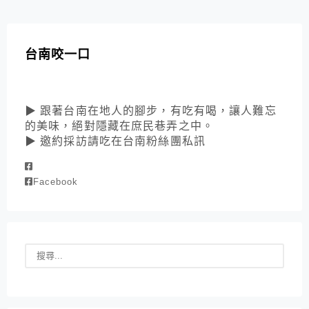
台南咬一口
▶ 跟著台南在地人的腳步，有吃有喝，讓人難忘
的美味，絕對隱藏在庶民巷弄之中。
▶ 邀約採訪請吃在台南粉絲團私訊
Facebook