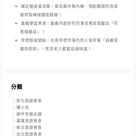
楊記脆皮臭豆腐｜臭豆腐外酥內嫩，搭配酸甜的泡菜
跟特製辣椒醬很過癮！
嘉義便當美食｜嘉義市超好吃的港式粵菜燒臘店「芳
香燒臘店」！
崇德劉家鍋貼｜台南崇德市場內的人氣早餐「高麗菜
豬肉煎餃」，男女老少都愛這個味道！
分類
彰化旅遊美食
懶人包
廟宇寺廟古蹟
基隆旅遊美食
新北旅遊美食
台北旅遊美食