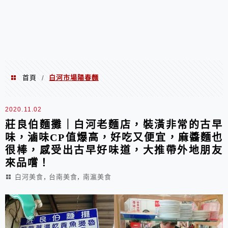
首頁
白河市場陽春麵
/
白河市場陽春麵
2020.11.02
莊良伯麵攤｜白河老麵店，裝潢非常的古早
味，滷味CP值爆高，好吃又便宜，麻醬麵也
很棒，感受出古早好味道，大推帶外地朋友
來品嚐！
,
,
白河美食
台南美食
南瀛美食