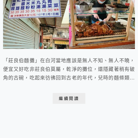
「莊良伯麵攤」在白河當地應該是無人不知、無人不曉，
便宜又好吃非莊良伯莫屬，乾淨的攤位，還隱藏著稍有破
角的古碗，吃起來彷彿回到古老的年代，兒時的麵條類味
道。
繼續閱讀