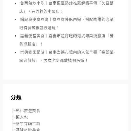
台南熱炒小吃｜台南東區熱炒推薦超級平價「久昌飯
店」，巷弄裡的小飯店！
楊記脆皮臭豆腐｜臭豆腐外酥內嫩，搭配酸甜的泡菜
跟特製辣椒醬很過癮！
嘉義便當美食｜嘉義市超好吃的港式粵菜燒臘店「芳
香燒臘店」！
崇德劉家鍋貼｜台南崇德市場內的人氣早餐「高麗菜
豬肉煎餃」，男女老少都愛這個味道！
分類
彰化旅遊美食
懶人包
廟宇寺廟古蹟
基隆旅遊美食