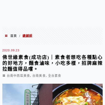
首頁
總鋪師
/
總鋪師
2020.09.23
佛世緣素食(成功店)｜素食者想吃各種點心
的好地方，麵食滷味，小吃多樣，招牌麻辣
拉麵值得品嚐。
,
,
台南中西區美食
台南美食
全台素食