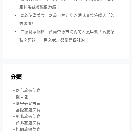
跟特製辣椒醬很過癮！
嘉義便當美食｜嘉義市超好吃的港式粵菜燒臘店「芳
香燒臘店」！
崇德劉家鍋貼｜台南崇德市場內的人氣早餐「高麗菜
豬肉煎餃」，男女老少都愛這個味道！
分類
彰化旅遊美食
懶人包
廟宇寺廟古蹟
基隆旅遊美食
新北旅遊美食
台北旅遊美食
桃園旅遊美食