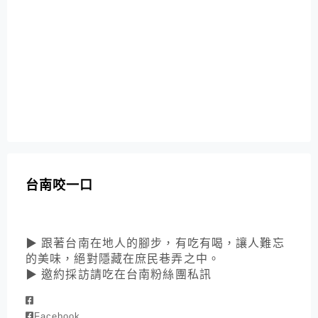
台南咬一口
▶ 跟著台南在地人的腳步，有吃有喝，讓人難忘
的美味，絕對隱藏在庶民巷弄之中。
▶ 邀約採訪請吃在台南粉絲團私訊
Facebook