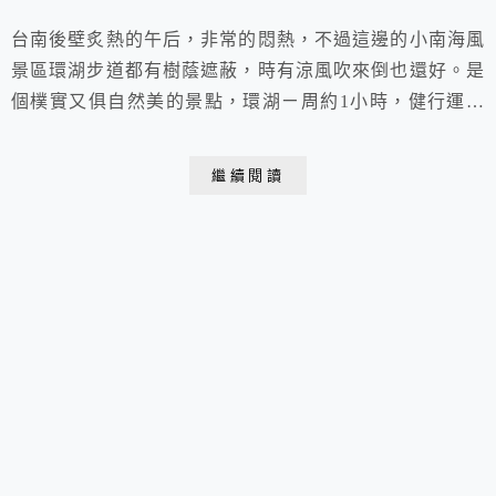
台南後壁炙熱的午后，非常的悶熱，不過這邊的小南海風
景區環湖步道都有樹蔭遮蔽，時有涼風吹來倒也還好。是
個樸實又俱自然美的景點，環湖ㄧ周約1小時，健行運動
最合適。
繼續閱讀