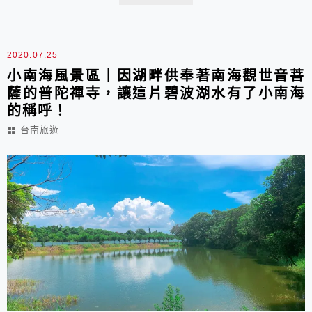
2020.07.25
小南海風景區｜因湖畔供奉著南海觀世音菩
薩的普陀禪寺，讓這片碧波湖水有了小南海
的稱呼！
台南旅遊