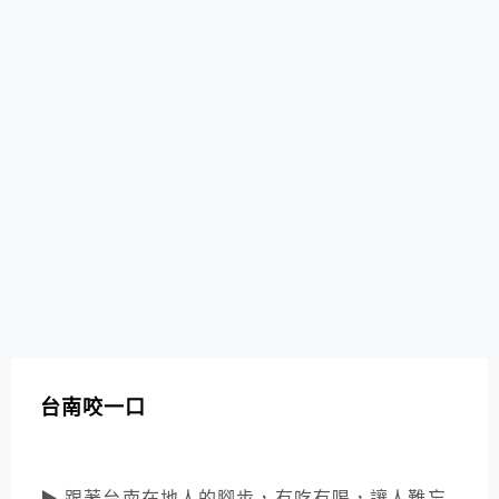
台南咬一口
▶ 跟著台南在地人的腳步，有吃有喝，讓人難忘