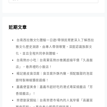
近期文章
台南西拉雅文化體驗一日遊/帶領民眾更深入了解西拉
雅文化歷史淵源，由專人帶領導覽，深度認識族群文
化，並且全程共同參與體驗。
台南熱炒小吃｜台南東區熱炒推薦超級平價「久昌飯
店」，巷弄裡的小飯店！
楊記脆皮臭豆腐｜臭豆腐外酥內嫩，搭配酸甜的泡菜
跟特製辣椒醬很過癮！
嘉義便當美食｜嘉義市超好吃的港式粵菜燒臘店「芳
香燒臘店」！
崇德劉家鍋貼｜台南崇德市場內的人氣早餐「高麗菜
豬肉煎餃」，男女老少都愛這個味道！