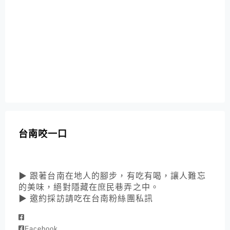
台南咬一口
▶ 跟著台南在地人的腳步，有吃有喝，讓人難忘
的美味，絕對隱藏在庶民巷弄之中。
▶ 邀約採訪請吃在台南粉絲團私訊
Facebook