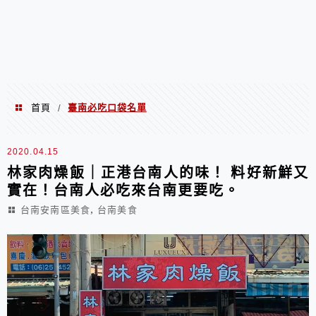
首頁
臺南必吃口袋名單
/
臺南必吃口袋名單
2020.04.15
林家肉燥飯｜正港台南人的味！ 料好新鮮又
實在！台南人必吃來台南更要吃。
,
台南安南區美食
台南美食