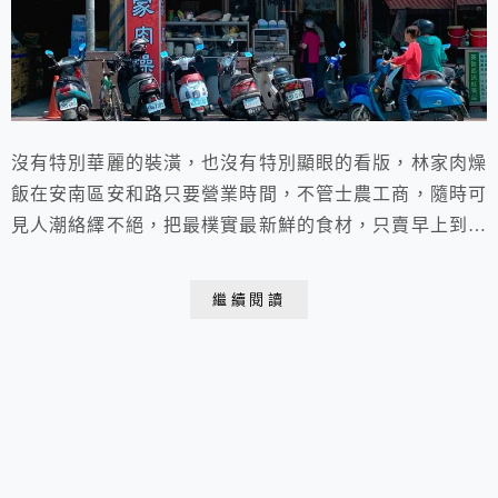
沒有特別華麗的裝潢，也沒有特別顯眼的看版，林家肉燥
飯在安南區安和路只要營業時間，不管士農工商，隨時可
見人潮絡繹不絕，把最樸實最新鮮的食材，只賣早上到中
午的小吃店，在地老饕私藏沒有觀光客，一賣就是20多
年，用餐時段客人總是坐好坐滿，吃過的人都說料多實在
繼續閱讀
價格親民，以最佛心cp值高的價位來送到每一位顧客的
嘴裡，希望用銅板價就能滿足每一位顧客的胃。