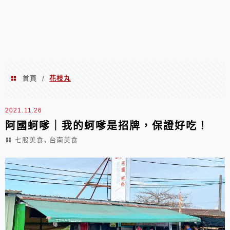
首頁
花枝丸
/
花枝丸
2021.11.26
阿國蚵嗲｜我的蚵嗲是招牌，保證好吃！
,
七股美食
台南美食