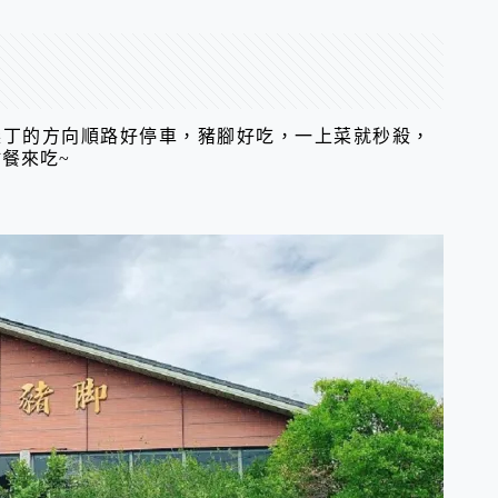
墾丁的方向順路好停車，豬腳好吃，一上菜就秒殺，
餐來吃~