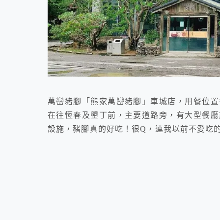
萬巒豬腳「熊家萬巒豬腳」車城店，用餐位置
在往恆春及墾丁前，主要道路旁，有大型餐廳
設施，豬腳真的好吃！很Q，連我以前不愛吃