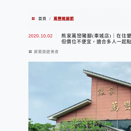
首頁
萬巒豬腳節
/
萬巒豬腳節
2020.10.02
熊家萬巒豬腳(車城店)｜在往
但價位不便宜，適合多人一起點
屏東旅遊美食