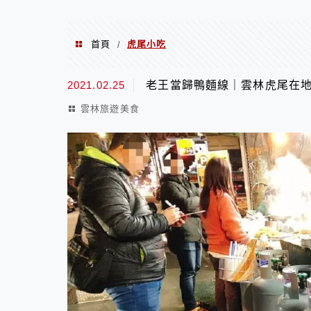
首頁
虎尾小吃
/
虎尾小吃
2021.02.25
老王當歸鴨麵線｜雲林虎尾在
雲林旅遊美食