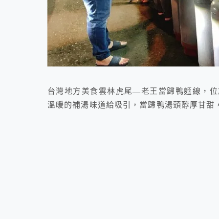
台灣地方美食雲林虎尾—老王當歸鴨麵線，位
溫暖的補湯味道給吸引，當歸鴨湯頭醇厚甘甜