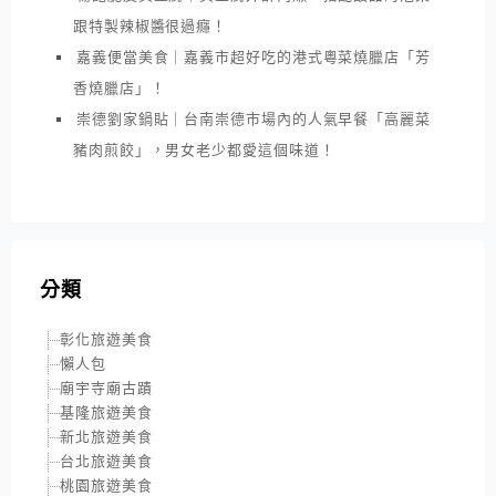
跟特製辣椒醬很過癮！
嘉義便當美食｜嘉義市超好吃的港式粵菜燒臘店「芳
香燒臘店」！
崇德劉家鍋貼｜台南崇德市場內的人氣早餐「高麗菜
豬肉煎餃」，男女老少都愛這個味道！
分類
彰化旅遊美食
懶人包
廟宇寺廟古蹟
基隆旅遊美食
新北旅遊美食
台北旅遊美食
桃園旅遊美食