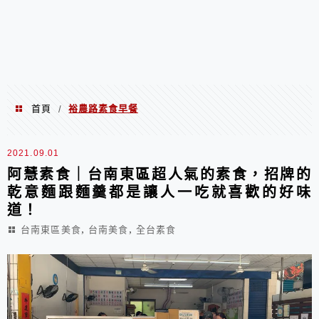
首頁
裕農路素食早餐
/
裕農路素食早餐
2021.09.01
阿慧素食｜台南東區超人氣的素食，招牌的
乾意麵跟麵羹都是讓人一吃就喜歡的好味
道！
,
,
台南東區美食
台南美食
全台素食