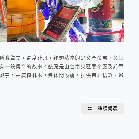
巍峨聳立，氣度非凡，裡頭恭奉的是文聖帝君，與其
有一段傳奇的故事。該殿是由台南東區關帝廳及前甲
殿宇，并廣植林木，建休閒設施，提供帝君信眾、遊
繼續閱讀