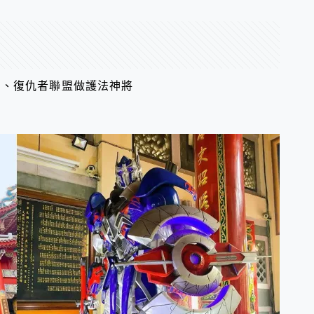
剛、復仇者聯盟做護法神將