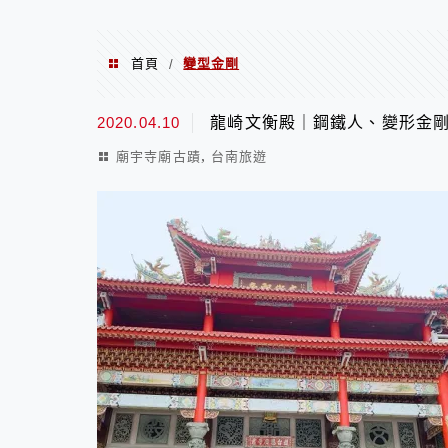
首頁
變型金剛
/
變型金剛
2020.04.10
龍崎文衡殿｜鋼鐵人、變形金
,
廟宇寺廟古蹟
台南旅遊