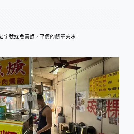
｜老字號魷魚羹麵，平價的簡單美味！