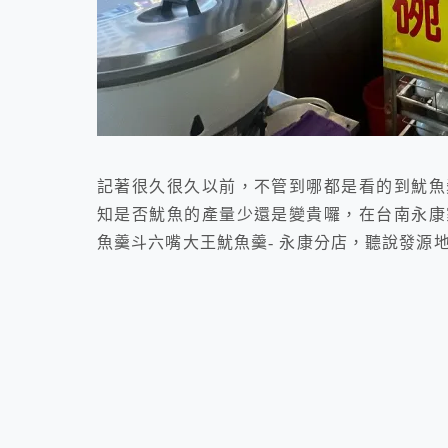
記著很久很久以前，不管到哪都是看的到魷魚
知是否魷魚的產量少還是變貴囉，在台南永康
魚羹斗六嘴大王魷魚羹- 永康分店，聽說發源