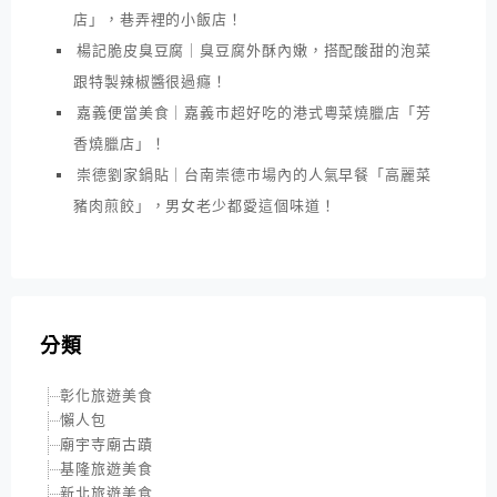
店」，巷弄裡的小飯店！
楊記脆皮臭豆腐｜臭豆腐外酥內嫩，搭配酸甜的泡菜
跟特製辣椒醬很過癮！
嘉義便當美食｜嘉義市超好吃的港式粵菜燒臘店「芳
香燒臘店」！
崇德劉家鍋貼｜台南崇德市場內的人氣早餐「高麗菜
豬肉煎餃」，男女老少都愛這個味道！
分類
彰化旅遊美食
懶人包
廟宇寺廟古蹟
基隆旅遊美食
新北旅遊美食