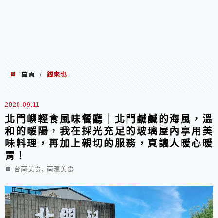
首頁
錢來也
/
錢來也
2020.09.11
北門嶼輕食風味餐廳｜北門鹹鹹的海風，溫
和的暖陽，我在採光充足的玻璃屋內享用美
味料理，再加上親切的服務，真讓人暖心暖
胃！
,
台南美食
南瀛美食