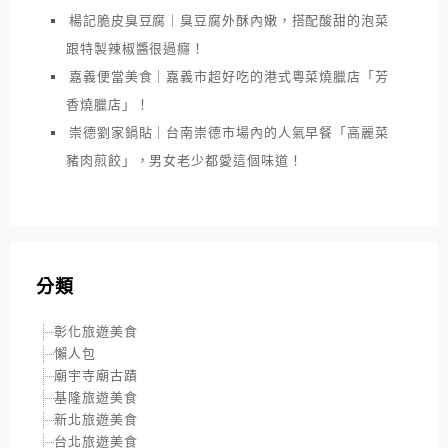
楊記脆皮臭豆腐｜臭豆腐外酥內嫩，搭配酸甜的泡菜
跟特製辣椒醬很過癮！
嘉義便當美食｜嘉義市超好吃的港式粵菜燒臘店「芳
香燒臘店」！
崇德劉家鍋貼｜台南崇德市場內的人氣早餐「高麗菜
豬肉煎餃」，男女老少都愛這個味道！
分類
彰化旅遊美食
懶人包
廟宇寺廟古蹟
基隆旅遊美食
新北旅遊美食
台北旅遊美食