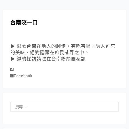
台南咬一口
▶ 跟著台南在地人的腳步，有吃有喝，讓人難忘
的美味，絕對隱藏在庶民巷弄之中。
▶ 邀約採訪請吃在台南粉絲團私訊
Facebook