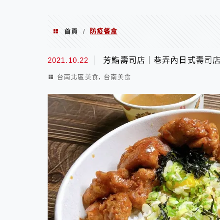
首頁
防疫餐盒
/
防疫餐盒
2021.10.22
芳鮨壽司店｜巷弄內日式壽司
,
台南北區美食
台南美食