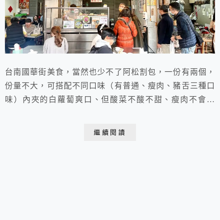
台南國華街美食，當然也少不了阿松割包，一份有兩個，
份量不大，可搭配不同口味（有普通、瘦肉、豬舌三種口
味）內夾的白蘿蔔爽口、但酸菜不酸不甜、瘦肉不會很
柴，割包有抹花生醬，不是花生粉，滿少見的，吃起來不
膩口，這割包個人覺得很棒，沒吃過的人來吃一次便知！
繼續閱讀