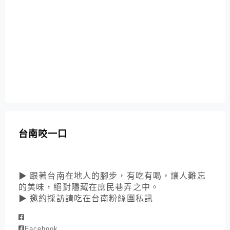
台南咬一口
▶ 跟著台南在地人的腳步，有吃有喝，讓人難忘
的美味，絕對隱藏在庶民巷弄之中。
▶ 邀約採訪請吃在台南粉絲團私訊
Facebook