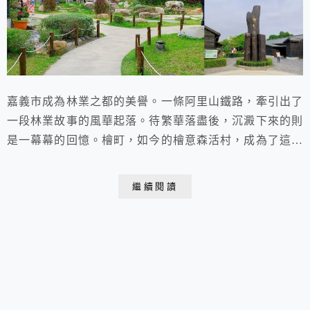
嘉義市成為林業之都的美譽。一條阿里山鐵路，牽引出了
一段林業故事的風華起落。待繁華落盡後，沉澱下來的則
是一幕幕的回憶。檜町，如今的檜意森活村，成為了這段
歷史的見證，回憶的背景。
繼續閱讀