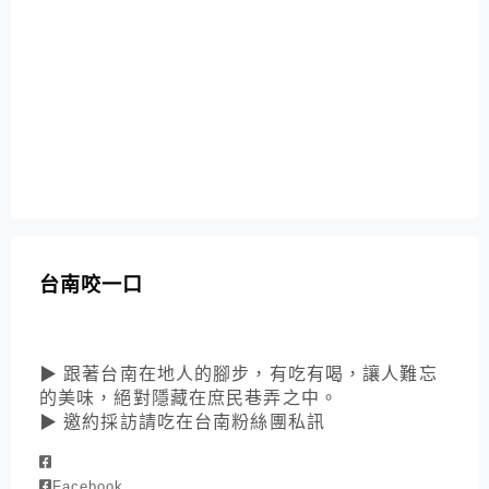
台南咬一口
▶ 跟著台南在地人的腳步，有吃有喝，讓人難忘
的美味，絕對隱藏在庶民巷弄之中。
▶ 邀約採訪請吃在台南粉絲團私訊
Facebook