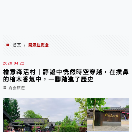
首頁
阿潭伯海食
/
阿潭伯海食
2020.04.22
檜意森活村｜靜謐中恍然時空穿越，在撲鼻
的檜木香氣中，一腳踏進了歷史
嘉義旅遊